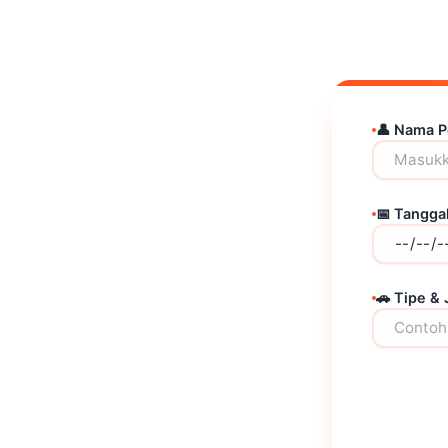
👤 Nama 
📅 Tangga
🚗 Tipe & 