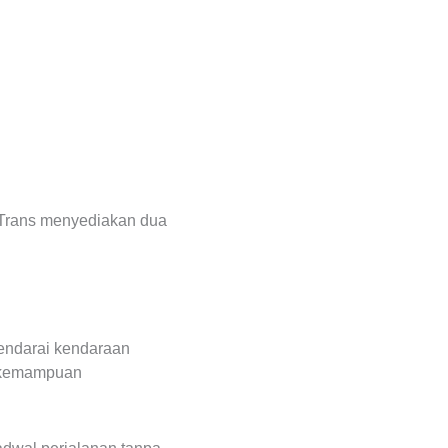
 Trans menyediakan dua
endarai kendaraan
ki kemampuan