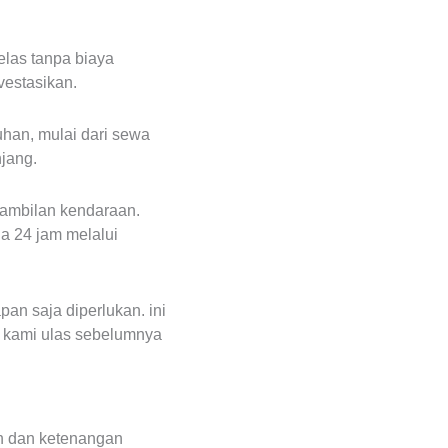
elas tanpa biaya
vestasikan.
han, mulai dari sewa
jang.
gambilan kendaraan.
a 24 jam melalui
an saja diperlukan. ini
 kami ulas sebelumnya
n dan ketenangan