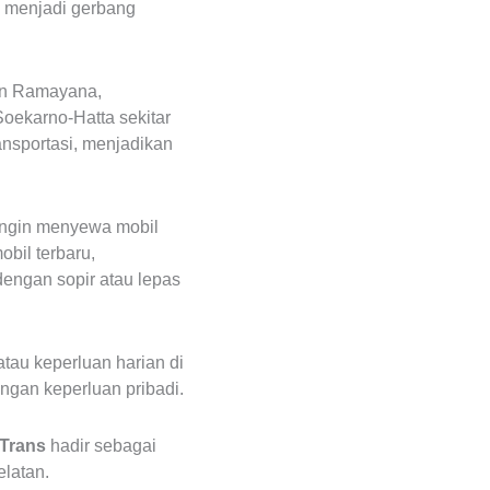
m menjadi gerbang
aan Ramayana,
Soekarno-Hatta sekitar
ansportasi, menjadikan
 ingin menyewa mobil
bil terbaru,
engan sopir atau lepas
tau keperluan harian di
ungan keperluan pribadi.
Trans
hadir sebagai
elatan.