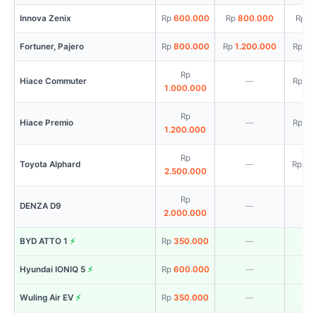
Innova Zenix
600.000
800.000
9
Fortuner, Pajero
800.000
1.200.000
1.
Hiace Commuter
—
1.
1.000.000
Hiace Premio
—
1.
1.200.000
Toyota Alphard
—
3.
2.500.000
DENZA D9
—
2.000.000
BYD ATTO 1
350.000
—
Hyundai IONIQ 5
600.000
—
Wuling Air EV
350.000
—