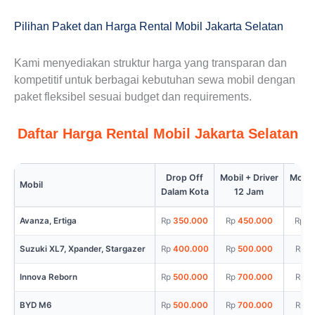
Pilihan Paket dan Harga Rental Mobil Jakarta Selatan
Kami menyediakan struktur harga yang transparan dan
kompetitif untuk berbagai kebutuhan sewa mobil dengan
paket fleksibel sesuai budget dan requirements.
Daftar Harga Rental Mobil Jakarta Selatan
Drop Off
Mobil + Driver
Mobil 
Mobil
Dalam Kota
12 Jam
Fu
Avanza, Ertiga
350.000
450.000
6
Suzuki XL7, Xpander, Stargazer
400.000
500.000
6
Innova Reborn
500.000
700.000
8
BYD M6
500.000
700.000
8