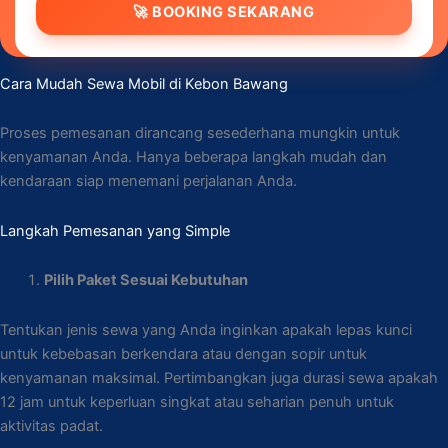
🚀 BOOKING SEKARANG
Cara Mudah Sewa Mobil di Kebon Bawang
Proses pemesanan dirancang sesederhana mungkin untuk
kenyamanan Anda. Hanya beberapa langkah mudah dan
kendaraan siap menemani perjalanan Anda.
Langkah Pemesanan yang Simple
Pilih Paket Sesuai Kebutuhan
Tentukan jenis sewa yang Anda inginkan apakah lepas kunci
untuk kebebasan berkendara atau dengan sopir untuk
kenyamanan maksimal. Pertimbangkan juga durasi sewa apakah
12 jam untuk keperluan singkat atau seharian penuh untuk
aktivitas padat.