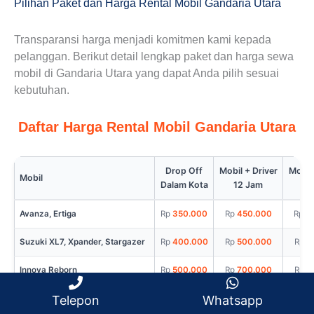
Pilihan Paket dan Harga Rental Mobil Gandaria Utara
Transparansi harga menjadi komitmen kami kepada
pelanggan. Berikut detail lengkap paket dan harga sewa
mobil di Gandaria Utara yang dapat Anda pilih sesuai
kebutuhan.
Daftar Harga Rental Mobil Gandaria Utara
Drop Off
Mobil + Driver
Mobil 
Mobil
Dalam Kota
12 Jam
Fu
Avanza, Ertiga
350.000
450.000
6
Suzuki XL7, Xpander, Stargazer
400.000
500.000
6
Innova Reborn
500.000
700.000
8
BYD M6
500.000
700.000
8
Telepon
Whatsapp