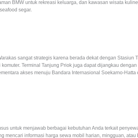
Taman BMW untuk rekreasi keluarga, dan kawasan wisata kulin
seafood segar.
 Warakas sangat strategis karena berada dekat dengan Stasiun 
pi komuter. Terminal Tanjung Priok juga dapat dijangkau denga
sementara akses menuju Bandara Internasional Soekarno-Hatta 
khusus untuk menjawab berbagai kebutuhan Anda terkait penyew
g mencari informasi harga sewa mobil harian, mingguan, atau 