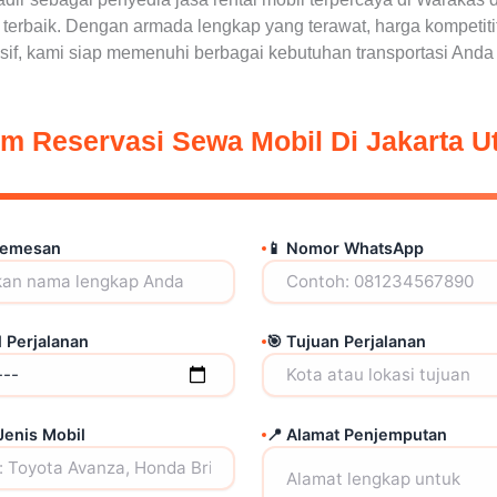
erbaik. Dengan armada lengkap yang terawat, harga kompetiti
if, kami siap memenuhi berbagai kebutuhan transportasi Anda
m Reservasi Sewa Mobil Di Jakarta U
Pemesan
📱 Nomor WhatsApp
l Perjalanan
🎯 Tujuan Perjalanan
Jenis Mobil
📍 Alamat Penjemputan