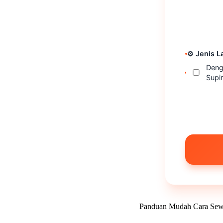
⚙️ Jenis 
Deng
Supir
Panduan Mudah Cara Sew