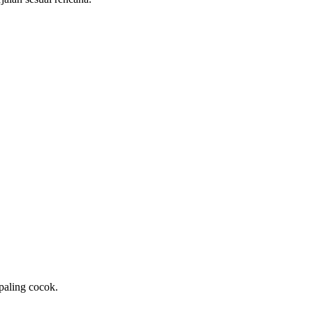
paling cocok.