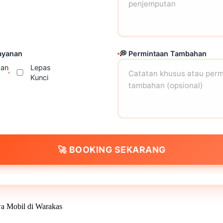
Layanan
💭 Permintaan Tambahan
an
Lepas
Kunci
🚀 BOOKING SEKARANG
a Mobil di Warakas