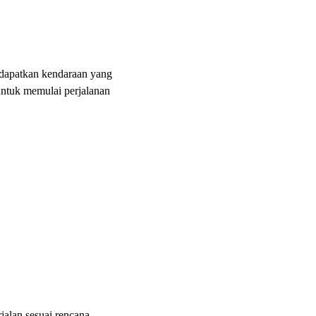
dapatkan kendaraan yang
untuk memulai perjalanan
jalan sesuai rencana.