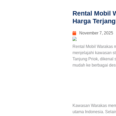
Rental Mobil
Harga Terjan
November 7, 2025
Rental Mobil Warakas me
menjelajahi kawasan st
Tanjung Priok, dikenal
mudah ke berbagai dest
Kawasan Warakas memil
utama Indonesia. Sela