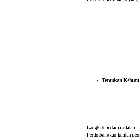
Tentukan Kebutuh
Langkah pertama adalah m
Pertimbangkan jumlah pen