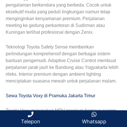
pengalaman berkendara yang berbeda. Cocok untuk
eksekutif muda yang peduli lingkungan namun tetap
menginginkan kenyamanan premium. Perjalanan
meeting ke gedung perkantoran di Sudirman atau
Kuningan terlihat profesional dengan Zenix.
Teknologi Toyota Safety Sense memberikan
perlindungan komprehensif dengan berbagai sistem
bantuan pengemudi. Adaptive Cruise Control membuat
perjalanan jarak jauh ke Bandung atau Yogyakarta lebih
rileks. Interior premium dengan ambient lighting
menciptakan suasana mewah untuk perjalanan malam.
Sewa Toyota Voxy di Pramuka Jakarta Timur
Toyota Voxy merupakan MPV premium bergaya wagon
dengan pintu sliding otomatis yang praktis. Kapasitas 7
Telepon
Whatsapp
penumpang dengan konfigurasi kabin ultra fleksibel