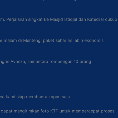
Perjalanan singkat ke Masjid Istiqlal dan Katedral cukup
r malam di Menteng, paket seharian lebih ekonomis.
engan Avanza, sementara rombongan 10 orang
ice kami siap membantu kapan saja.
 dapat mengirimkan foto KTP untuk mempercepat proses