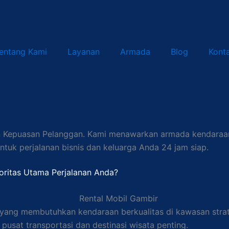
entang Kami
Layanan
Armada
Blog
Kont
Kepuasan Pelanggan. Kami menawarkan armada kendaraan pr
ntuk perjalanan bisnis dan keluarga Anda 24 jam siap.
oritas Utama Perjalanan Anda?
ja yang membutuhkan kendaraan berkualitas di kawasan str
pusat transportasi dan destinasi wisata penting.