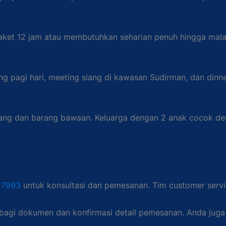
t 12 jam atau membutuhkan seharian penuh hingga malam. 
 pagi hari, meeting siang di kawasan Sudirman, dan dinne
pang dan barang bawaan. Keluarga dengan 2 anak cocok d
 7993
untuk konsultasi dan pemesanan. Tim customer serv
agi dokumen dan konfirmasi detail pemesanan. Anda juga