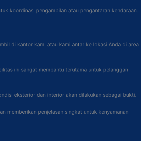
ntuk koordinasi pengambilan atau pengantaran kendaraan.
il di kantor kami atau kami antar ke lokasi Anda di area
bilitas ini sangat membantu terutama untuk pelanggan
si eksterior dan interior akan dilakukan sebagai bukti.
kan memberikan penjelasan singkat untuk kenyamanan