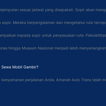
enjemputan sesuai jadwal yang disepakati. Sopir akan men
 sopir. Mereka berpengalaman dan mengetahui rute tercepa
mpaikan kepada sopir untuk penyesuaian rute. Fleksibilita
 Monas hingga Museum Nasional menjadi lebih menyenangkan
k Sewa Mobil Gambir?
ci kenyamanan perjalanan Anda. Amanah Auto Trans telah m