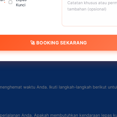
Kunci
🚀 BOOKING SEKARANG
enghemat waktu Anda. Ikuti langkah-langkah berikut unt
a perjalanan Anda. Apakah membutuhkan kendaraan lepas k