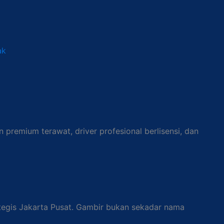
ak
emium terawat, driver profesional berlisensi, dan
ategis Jakarta Pusat. Gambir bukan sekadar nama