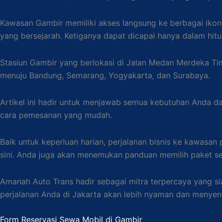
Kawasan Gambir memiliki akses langsung ke berbagai ikon 
yang bersejarah. Ketiganya dapat dicapai hanya dalam hit
Stasiun Gambir yang berlokasi di Jalan Medan Merdeka Timu
menuju Bandung, Semarang, Yogyakarta, dan Surabaya.
Artikel ini hadir untuk menjawab semua kebutuhan Anda dal
cara pemesanan yang mudah.
Baik untuk keperluan harian, perjalanan bisnis ke kawasan
sini. Anda juga akan menemukan panduan memilih paket s
Amanah Auto Trans hadir sebagai mitra terpercaya yang si
perjalanan Anda di Jakarta akan lebih nyaman dan menye
Form Reservasi Sewa Mobil di Gambir