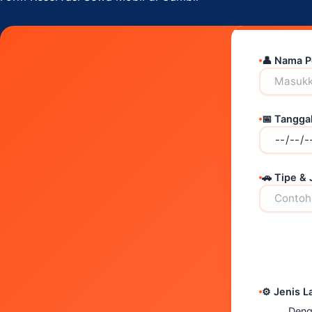
👤 Nama 
📅 Tangga
🚗 Tipe & 
⚙️ Jenis 
Deng