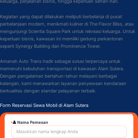
keluarga, perjalanan bisnis, hingga keperluan sehari-hari.
Kegiatan yang dapat dilakukan meliputi berbelanja di pusat
perbelanjaan modern, menikmati kuliner di The Flavor Bliss, atau
mengunjungi Scientia Square Park untuk rekreasi keluarga. Untuk
keperluan bisnis, kawasan ini memiliki gedung perkantoran
seperti Synergy Building dan Prominence Tower.
Amanah Auto Trans hadir sebagai solusi terpercaya untuk
memenuhi kebutuhan transportasi di kawasan Alam Sutera.
Dengan pengalaman bertahun-tahun melayani berbagai
kalangan, kami menawarkan layanan penyewaan kendaraan
berkualitas dengan standar pelayanan terbaik.
Form Reservasi Sewa Mobil di Alam Sutera
👤 Nama Pemesan